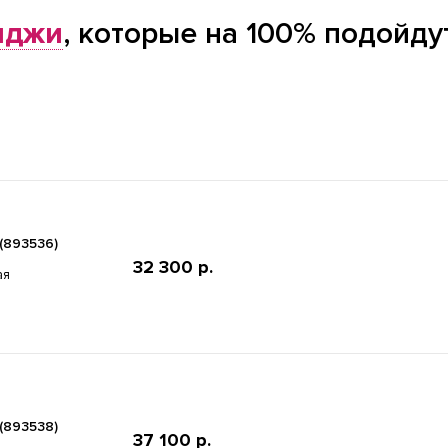
иджи
, которые на 100% подойду
(893536)
32 300 р.
ая
(893538)
37 100 р.