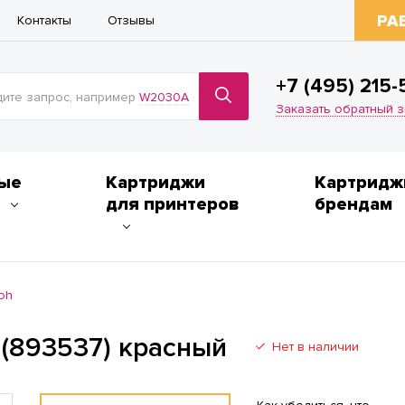
РА
Контакты
Отзывы
+7 (495) 215-
ите запрос, например
W2030A
Заказать обратный 
ые
Картриджи
Картридж
для принтеров
брендам
oh
 (893537) красный
Нет в наличии