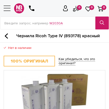
0
0
0
Введите запрос, например
W2030A
Чернила Ricoh Type lV (893178) красный
Нет в наличии
Как убедиться, что это
100% ОРИГИНАЛ
оригинал?