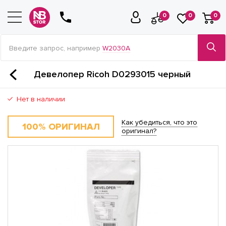
0
0
0
Введите запрос, например
W2030A
Девелопер Ricoh D0293015 черный
Нет в наличии
Как убедиться, что это
100% ОРИГИНАЛ
оригинал?