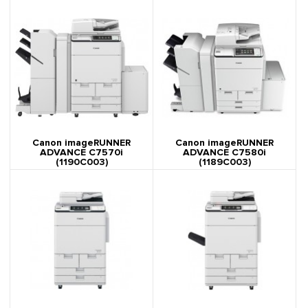
Canon imageRUNNER
Canon imageRUNNER
ADVANCE C7570i
ADVANCE C7580i
(1190C003)
(1189C003)