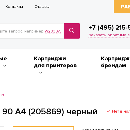
РА
Контакты
Отзывы
+7 (495) 215-
ите запрос, например
W2030A
Заказать обратный 
ые
Картриджи
Картридж
для принтеров
брендам
oh
 90 A4 (205869) черный
Нет в на