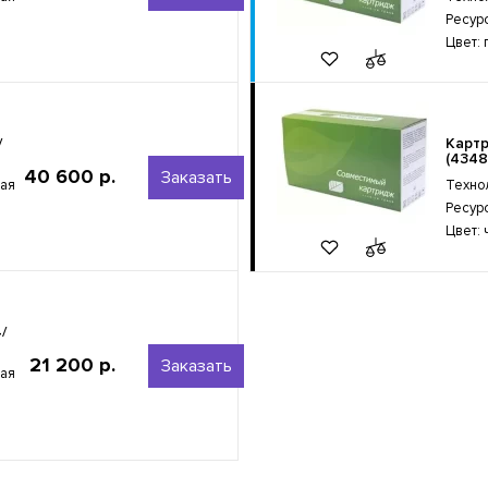
Ресур
Цвет:
/
Карт
(4348
40 600 р.
Заказать
ная
Техно
Ресур
Цвет:
/
21 200 р.
Заказать
ная