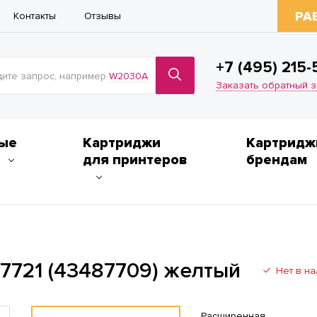
РА
Контакты
Отзывы
+7 (495) 215-
ите запрос, например
W2030A
Заказать обратный 
ые
Картриджи
Картридж
для принтеров
брендам
7721 (43487709) желтый
Нет в н
Расширенная