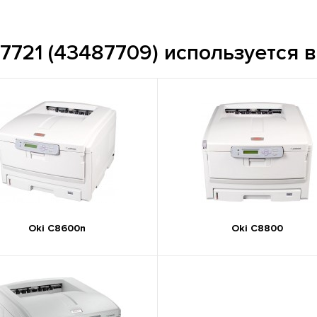
721 (43487709) используется в
Oki C8600n
Oki C8800