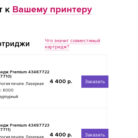
т к
Вашему принтеру
Что значит совместимый
ртриджи
картридж?
ридж Premium 43487722
7710)
4 400 р.
Заказать
логия печати: Лазерная
с: 6000
 пурпурный
ридж Premium 43487723
7711)
4 400 р.
Заказать
логия печати: Лазерная