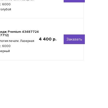
с: 6000
 голубой
ридж Premium 43487724
7712)
4 400 р.
Заказать
логия печати: Лазерная
с: 6000
 черный