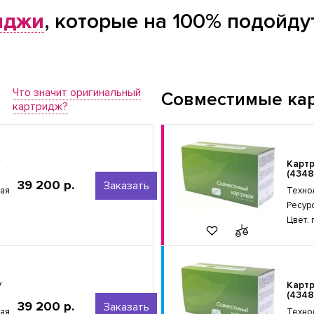
иджи
, которые на 100% подойду
Что значит оригинальный
Совместимые ка
картридж?
Карт
(4348
39 200 р.
Заказать
ная
Техно
Ресур
Цвет:
/
Карт
(4348
39 200 р.
Заказать
ная
Техно