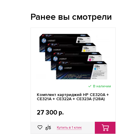
Ранее вы смотрели
В наличии
Комплект картриджей HP CE320A +
CE321A + CE322A + CE323A (128A)
27 300 р.
Купить в 1 клик