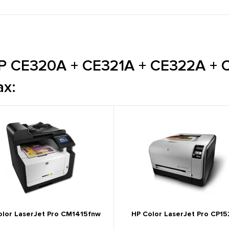
 CE320A + CE321A + CE322A + C
ах:
olor LaserJet Pro CM1415fnw
HP Color LaserJet Pro CP1