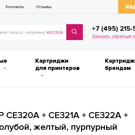
РА
Контакты
Отзывы
+7 (495) 215-
ите запрос, например
W2030A
Заказать обратный 
ые
Картриджи
Картридж
для принтеров
брендам
P CE320A + CE321A + CE322A +
голубой, желтый, пурпурный