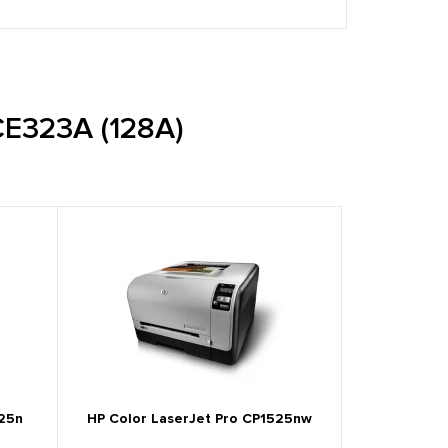
E323A (128A)
525n
HP Color LaserJet Pro CP1525nw