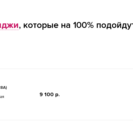
иджи
, которые на 100% подойду
28A)
9 100 р.
ная