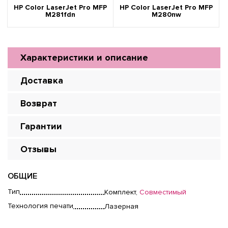
HP Color LaserJet Pro MFP
HP Color LaserJet Pro MFP
M281fdn
M280nw
Характеристики и описание
Доставка
Возврат
Гарантии
Отзывы
ОБЩИЕ
Тип
Комплект,
Совместимый
Технология печати
Лазерная