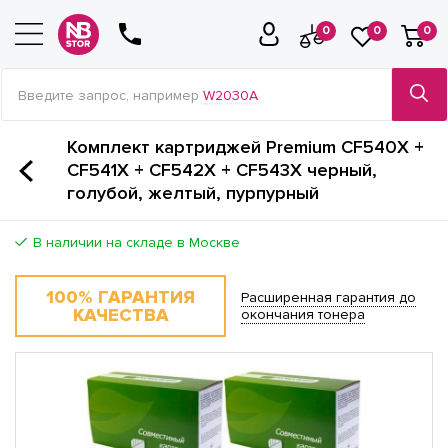
0
0
0
Введите запрос, например
W2030A
Комплект картриджей Premium CF540X +
CF541X + CF542X + CF543X черный,
голубой, желтый, пурпурный
В наличии на складе в Москве
100% ГАРАНТИЯ
Расширенная гарантия до
КАЧЕСТВА
окончания тонера