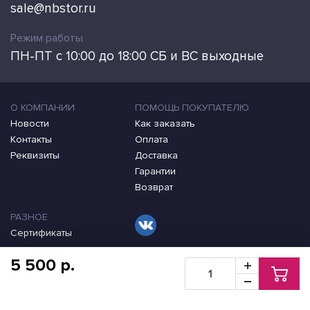
sale@nbstor.ru
Режим работы
ПН-ПТ с 10:00 до 18:00 СБ и ВС выходные
О КОМПАНИИ
ПОМОЩЬ ПОКУПАТЕЛЮ
Новости
Как заказать
Контакты
Оплата
Реквизиты
Доставка
Гарантии
Возврат
РАЗНОЕ
Сертификаты
5 500 p.
2009-2026 ©
Оригинальные и совместимые картриджи для принтеров