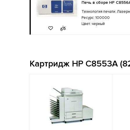
Печь в сборе HP C8556
Технология печати: Лазер
Ресурс: 100000
Цвет: черный
Картридж HP C8553A (82