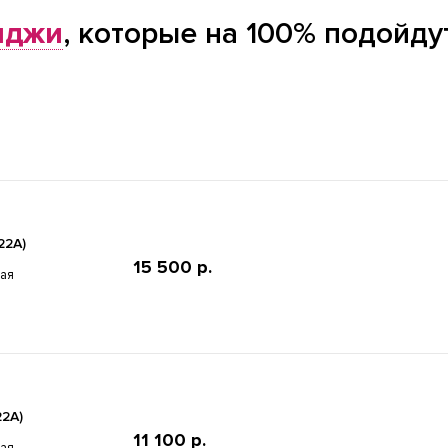
иджи
, которые на 100% подойду
22A)
15 500 р.
ная
22A)
11 100 р.
ная