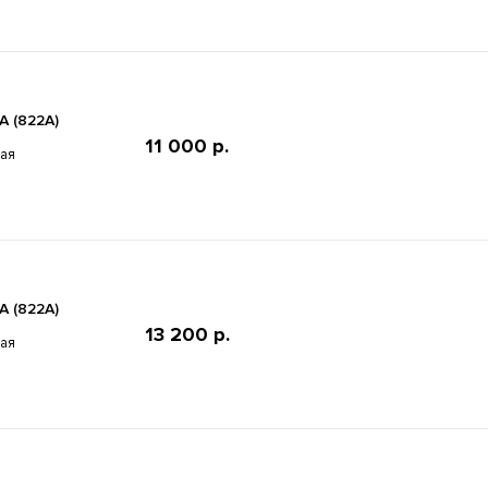
 (822A)
11 000 р.
ная
 (822A)
13 200 р.
ная