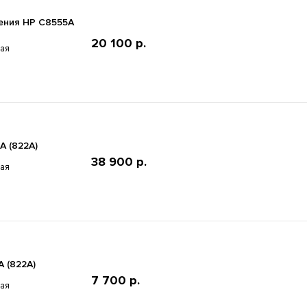
ения HP C8555A
20 100 р.
ная
 (822A)
38 900 р.
ная
 (822A)
7 700 р.
ная