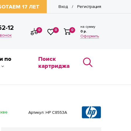
БОТАЕМ 17 ЛЕТ
Вход
Регистрация
/
52-12
на сумму
0
0
0
0 р.
звонок
Оформить
и по
Поиск
картриджа
скве
Артикул:
HP C8553A