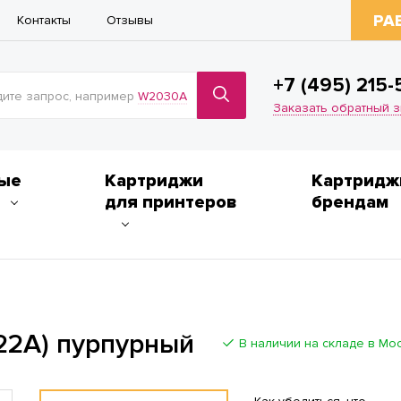
РА
Контакты
Отзывы
+7 (495) 215-
ите запрос, например
W2030A
Заказать обратный 
ые
Картриджи
Картридж
для принтеров
брендам
22A) пурпурный
В наличии на складе в Мо