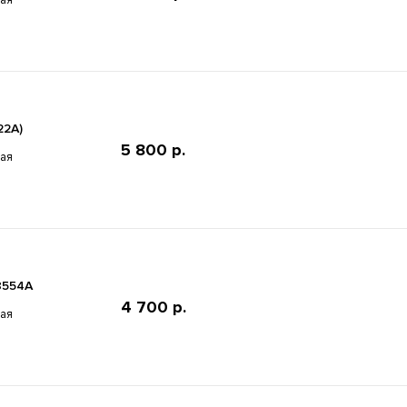
22A)
5 800 р.
ная
8554A
4 700 р.
ная