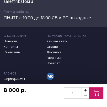
sale@nbstor.ru
Режим работы
ПН-ПТ с 10:00 до 18:00 СБ и ВС выходные
О КОМПАНИИ
ПОМОЩЬ ПОКУПАТЕЛЮ
Новости
Как заказать
Контакты
Оплата
Реквизиты
Доставка
Гарантии
Возврат
РАЗНОЕ
Сертификаты
8 000 p.
2009-2026 ©
Оригинальные и совместимые картриджи для принтеров