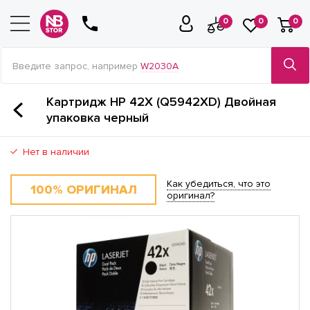
0
0
0
Введите запрос, например
W2030A
Картридж HP 42X (Q5942XD) Двойная
упаковка черный
Нет в наличии
Как убедиться, что это
100% ОРИГИНАЛ
оригинал?