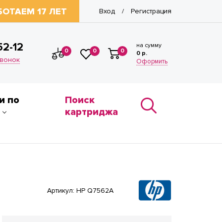
БОТАЕМ 17 ЛЕТ
Вход
Регистрация
/
52-12
на сумму
0
0
0
0 р.
звонок
Оформить
и по
Поиск
картриджа
Артикул:
HP Q7562A