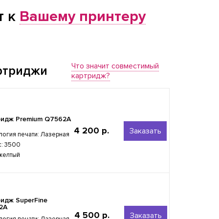
т к
Вашему принтеру
Что значит совместимый
ртриджи
картридж?
ридж Premium Q7562A
4 200 р.
Заказать
логия печати: Лазерная
с: 3500
 желтый
идж SuperFine
2A
4 500 р.
Заказать
логия печати: Лазерная