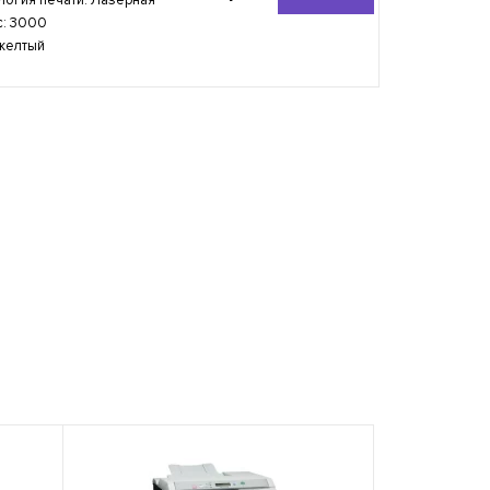
с: 3000
 желтый