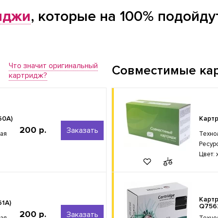
иджи
, которые на 100% подойду
Что значит оригинальный
Совместимые ка
картридж?
60A)
Карт
200 р.
Заказать
ная
Техно
Ресур
Цвет:
Картр
61A)
Q756
200 р.
Заказать
ная
Техно