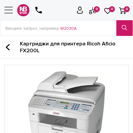
0
0
0
Введите запрос, например
W2030A
Картриджи для принтера Ricoh Aficio
FX200L