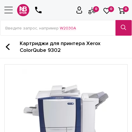
0
0
0
Введите запрос, например
W2030A
Картриджи для принтера Xerox
ColorQube 9302